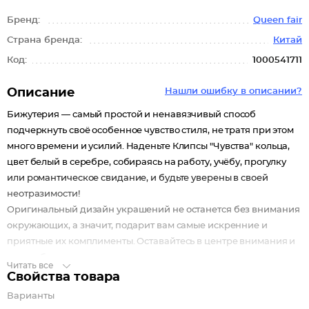
Бренд:
Queen fair
Страна бренда:
Китай
Код:
1000541711
Описание
Нашли ошибку в описании?
Бижутерия — самый простой и ненавязчивый способ
подчеркнуть своё особенное чувство стиля, не тратя при этом
много времени и усилий. Наденьте Клипсы "Чувства" кольца,
цвет белый в серебре, собираясь на работу, учёбу, прогулку
или романтическое свидание, и будьте уверены в своей
неотразимости!
Оригинальный дизайн украшений не останется без внимания
окружающих, а значит, подарит вам самые искренние и
приятные их комплименты. Оставайтесь в центре внимания и
всегда будьте на высоте в аксессуарах из раздела
Читать все
«Бижутерия»!
Свойства товара
Варианты