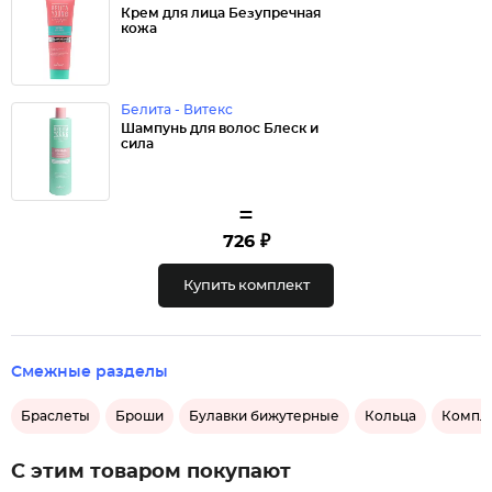
Крем для лица Безупречная
кожа
Белита - Витекс
Шампунь для волос Блеск и
сила
=
726 ₽
Купить комплект
Смежные разделы
Браслеты
Броши
Булавки бижутерные
Кольца
Компл
С этим товаром покупают