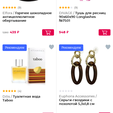
(9)
(9)
Elfora /
Горячее шоколадное
DIVAGE /
Тушь для ресниц
антицеллюлитное
90x60x90 Longlashes
обертывание
№7501
435 ₽
548 ₽
1280
Рекомендуем
Рекомендуем
(4)
Euphoria Accessories /
Dilis /
Туалетная вода
Серьги-гвоздики с
Taboo
позолотой 5,3x1,8 см