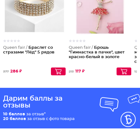
Queen fair /
Браслет со
Queen fair /
Брошь
Qu
стразами "Лёд" 5 рядов
"Гимнастка в пачке", цвет
ма
красно-белый в золоте
за
се
286 ₽
117 ₽
377
213
127
Дарим баллы за
отзывы
10 баллов
за отзыв*
20 баллов
за отзыв с фото товара