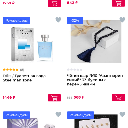
842 ₽
1759 ₽
Рекомендуем
-32%
(8)
Чётки шар №10 "Авантюрин
Dilis /
Туалетная вода
синий" 33 бусины с
Steelman zone
перемычками
568 ₽
1449 ₽
836
Рекомендуем
Рекомендуем