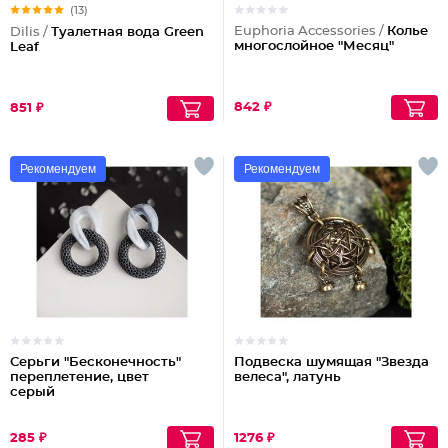
(13)
Euphoria Accessories /
Колье
Dilis /
Туалетная вода Green
многослойное "Месяц"
Leaf
842 ₽
851 ₽
Рекомендуем
Рекомендуем
Серьги "Бесконечность"
Подвеска шумящая "Звезда
переплетение, цвет
велеса", латунь
серый
285 ₽
1276 ₽