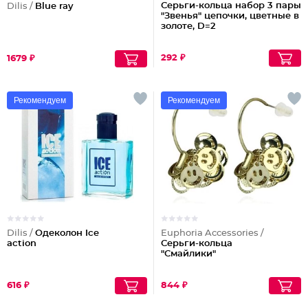
Серьги-кольца набор 3 пары
Dilis /
Blue ray
"Звенья" цепочки, цветные в
золоте, D=2
292 ₽
1679 ₽
Рекомендуем
Рекомендуем
Dilis /
Одеколон Ice
Euphoria Accessories /
action
Серьги-кольца
"Смайлики"
616 ₽
844 ₽