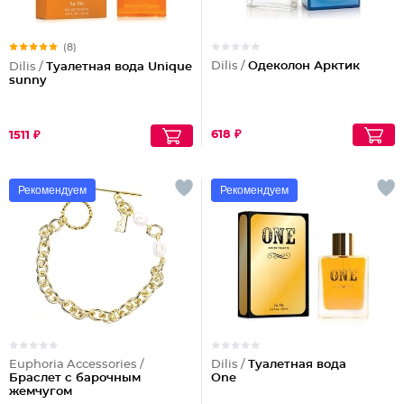
(8)
Dilis /
Одеколон Арктик
Dilis /
Туалетная вода Unique
sunny
618 ₽
1511 ₽
Рекомендуем
Рекомендуем
Euphoria Accessories /
Dilis /
Туалетная вода
Браслет с барочным
One
жемчугом