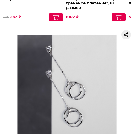
гранёное плетение", 18
по
размер
262 ₽
1002 ₽
52
324