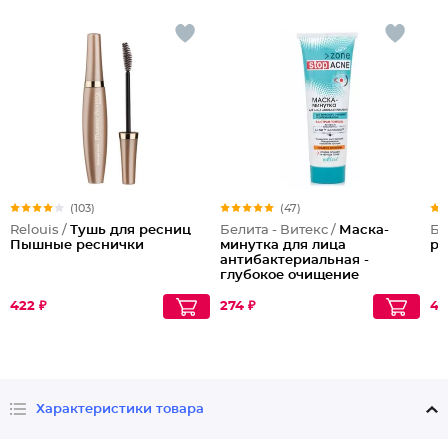
(103)
(47)
Relouis /
Тушь для ресниц
Белита - Витекс /
Маска-
Бе
Пышные реснички
минутка для лица
ре
антибактериальная -
глубокое очищение
422 ₽
274 ₽
48
Характеристики товара