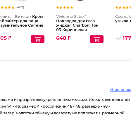
(402)
елита - Витекс /
Крем-
Vivienne Sabo /
Cosmak
айлайтер для лица
Подводка для глаз
умыван
зумительное Сияние
жидкая Charbon, Тон
03 Коричневая
05 ₽
648 ₽
177
187
Нашли ош
тиками и прозрачным укрепленным мыском. Идеальные колготки 
й 44 - 46, размер 4 - российский 46 - 48, размер 5 - 48 -
кий загар. Колготки обмену и возврату не подлежат. С размерной