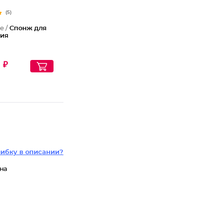
(5)
e /
Спонж для
ия
 ₽
ибку в описании?
на