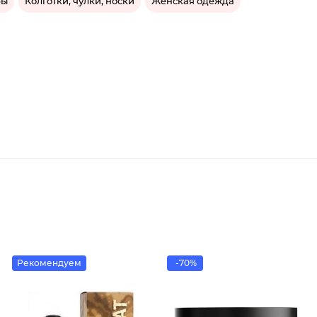
ры
Колготки, чулки, носки
Женская одежда
Рекомендуем
-70%