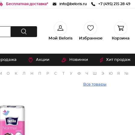
Бесплатная доставка*
info@beloris.ru
+7 (495) 215 28 49
Мой Beloris
Избранное
Корзина
продажа
Акции
Новинки
Хит продаж
М
О
К
Л
Н
П
Р
С
Т
У
Ф
Ч
Ш
Э
Ю
Я
№
Все товары