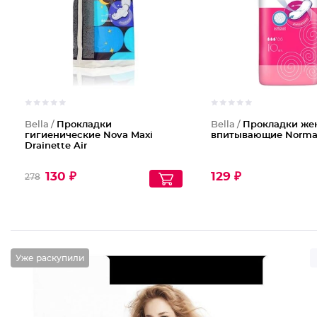
Bella /
Прокладки
Bella /
Прокладки же
гигиенические Nova Maxi
впитывающие Normal
Drainette Air
130 ₽
129 ₽
278
Уже раскупили