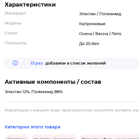
Характеристики
Материал
Эластан /
Полиамид
Модель
Капроновые
Сезон
Осень /
Весна /
Лето
Плотность
До 20 den
13 раз
добавили в список желаний
Активные компоненты / состав
Эластан 12%, Полиамид 88%.
Информация о внешнем виде, характеристиках, комплекте поставки, стр
Категории этого товара