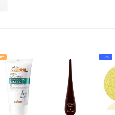
-5%
Подводк