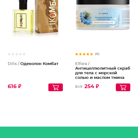
(4)
Dilis /
Одеколон Комбат
Elfora /
Антицеллюлитный скраб
для тела с морской
солью и маслом тмина
616 ₽
254 ₽
849