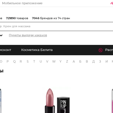
Мобильное приложение
ов
721890
товаров
7046
брендов из 74 стран
Пункты выдачи заказов
исконт
Косметика Белита
Рас
O
P
Q
R
S
T
U
V
W
Y
Z
А
Б
В
Д
З
И
ры
Проклад
Помада