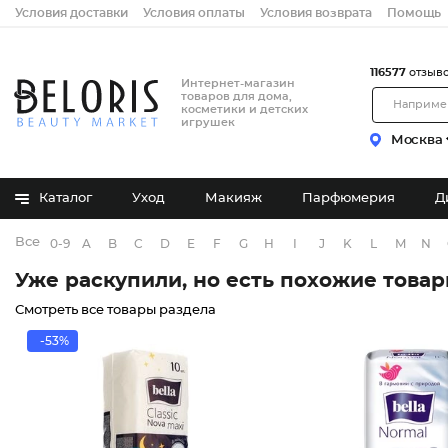
Условия доставки
Условия оплаты
Условия возврата
Помощь
116577
отзыв
Интернет-магазин
товаров для дома,
косметики и детских
игрушек
Москва
Каталог
Уход
Макияж
Парфюмерия
Д
Все бренды
0-9
A
B
C
D
E
F
G
H
I
J
K
L
M
N
Уже раскупили, но есть похожие това
Смотреть все товары раздела
-53%