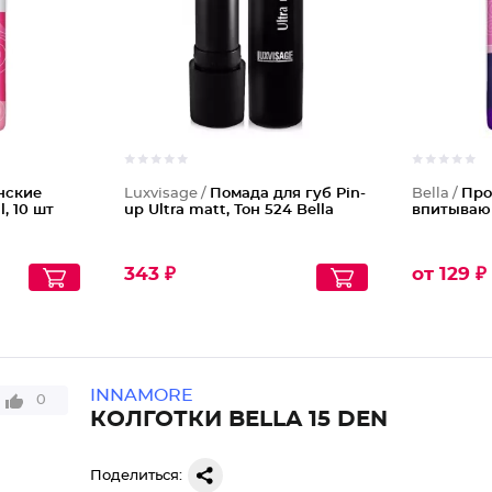
нские
Luxvisage /
Помада для губ Pin-
Bella /
Про
, 10 шт
up Ultra matt, Тон 524 Bella
впитываю
343 ₽
от 129 ₽
INNAMORE
0
КОЛГОТКИ BELLA 15 DEN
Поделиться: