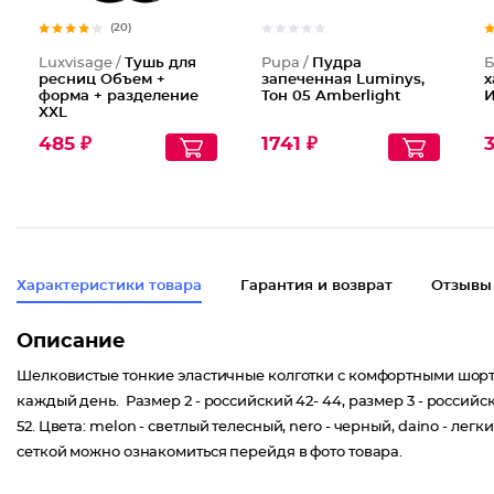
(20)
Luxvisage /
Тушь для
Pupa /
Пудра
Б
ресниц Объем +
запеченная Luminys,
х
форма + разделение
Тон 05 Amberlight
И
XXL
485 ₽
1741 ₽
3
Характеристики товара
Гарантия и возврат
Отзывы
Описание
Шелковистые тонкие эластичные колготки с комфортными шор
каждый день.
Размер 2 - российский 42- 44, размер 3 - российски
52. Цвета: melon - светлый телесный, nero - черный, daino - лег
сеткой можно ознакомиться перейдя в фото товара.