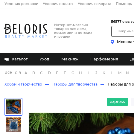
Условия доставки
Условия оплаты
Условия возврата
Помощь
116577
отзыв
Интернет-магазин
товаров для дома,
косметики и детских
игрушек
Москва
Каталог
Уход
Макияж
Парфюмерия
Д
Все бренды
0-9
A
B
C
D
E
F
G
H
I
J
K
L
M
N
Хобби и творчество
Наборы для творчества
Наборы для 
express