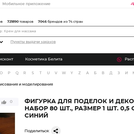
Мобильное приложение
ов
721890
товаров
7046
брендов из 74 стран
Пункты выдачи заказов
исконт
Косметика Белита
Рас
O
P
Q
R
S
T
U
V
W
Y
Z
А
Б
В
Д
З
И
рисования и моделирования
ФИГУРКА ДЛЯ ПОДЕЛОК И ДЕКОР
0
НАБОР 80 ШТ., РАЗМЕР 1 ШТ. 0,5 
СИНИЙ
Поделиться: