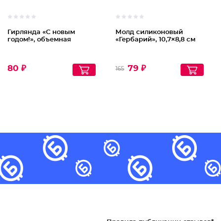
Гирлянда «С новым
Молд силиконовый
годом!», объемная
«Гербарий», 10,7×8,8 см
80 ₽
79 ₽
165