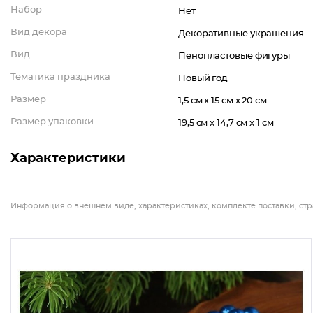
Набор
Нет
Вид декора
Декоративные украшения
Вид
Пенопластовые фигуры
Тематика праздника
Новый год
Размер
1,5 см x 15 см x 20 см
Размер упаковки
19,5 см x 14,7 см x 1 см
Характеристики
Информация о внешнем виде, характеристиках, комплекте поставки, стр