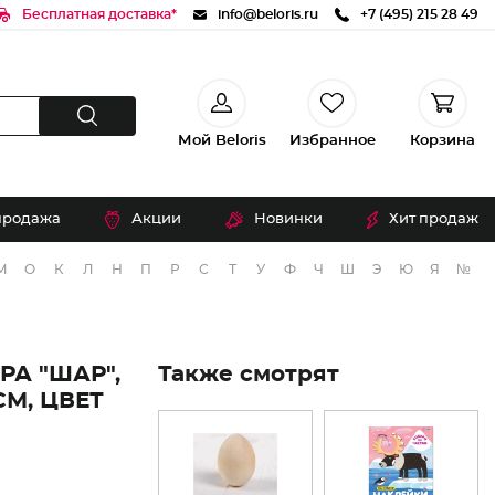
Бесплатная доставка*
info@beloris.ru
+7 (495) 215 28 49
Мой Beloris
Избранное
Корзина
продажа
Акции
Новинки
Хит продаж
М
О
К
Л
Н
П
Р
С
Т
У
Ф
Ч
Ш
Э
Ю
Я
№
А "ШАР",
Также смотрят
СМ, ЦВЕТ