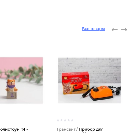
Все товары
олистоун "Я -
Трансвит /
Прибор для