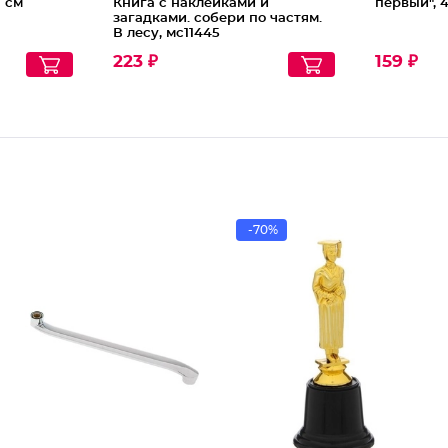
7 см
Книга с наклейками и
первый", 
загадками. собери по частям.
В лесу, мс11445
223 ₽
159 ₽
-70%