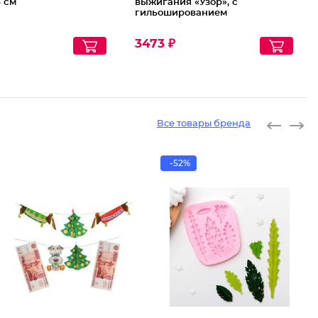
4 см
выжигания «Узор», с
гильошированием
3473 ₽
Все товары бренда
-52%