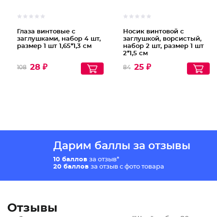
Глаза винтовые с
Носик винтовой с
заглушками, набор 4 шт,
заглушкой, ворсистый,
размер 1 шт 1,65*1,3 см
набор 2 шт, размер 1 шт
2*1,5 см
28 ₽
25 ₽
108
84
Дарим баллы за отзывы
10 баллов
за отзыв*
20 баллов
за отзыв с фото товара
Отзывы