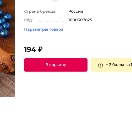
Страна бренда:
Россия
Код:
1000307825
Параметры товара
194 ₽
+
3 балла
за 
В корзину