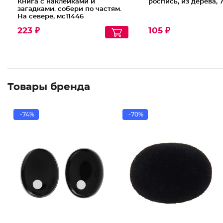
Книга с наклейками и
роспись, из дерева, 
загадками. собери по частям.
На севере, мс11446
223 ₽
105 ₽
Товары бренда
-74%
-70%