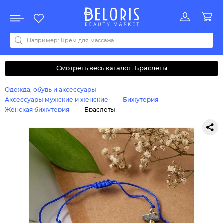
Распродажа
Акции
Новинки
Хит продаж
Все бренды
0-9
A
B
C
D
E
F
G
H
I
J
K
L
M
N
O
P
Q
R
S
T
U
V
W
Y
Z
А
Б
В
Д
З
И
М
О
К
Л
Н
П
Р
С
Т
У
Ф
Ч
Смотреть весь каталог: Браслеты
Одежда, обувь и аксессуары
Аксессуары мужские и женские
Бижутерия
Женская бижутерия
Браслеты