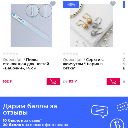
-48%
Queen fair /
Пилка
Queen fair /
Серьги с
Qu
стеклянная для ногтей
жемчугом "Шарик в
"Б
«Бабочки», 14 см
сетке"
цв
162 ₽
93 ₽
179
196
Дарим баллы за
отзывы
10 баллов
за отзыв*
20 баллов
за отзыв с фото товара