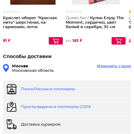
Браслет-оберег "Красная
Queen fair /
Кулон Enjoy The
Qu
нить" шерстяная, на
Moment, сердечко, цвет
"Ж
гармонию, лотос
белый в серебре, 35 см
бе
91 ₽
163 ₽
20
341
Способы доставки
Москва
Изменить город
Московская область
Почта России и почтоматы
Пункты выдачи и постоматы CDEK
Доставка курьером