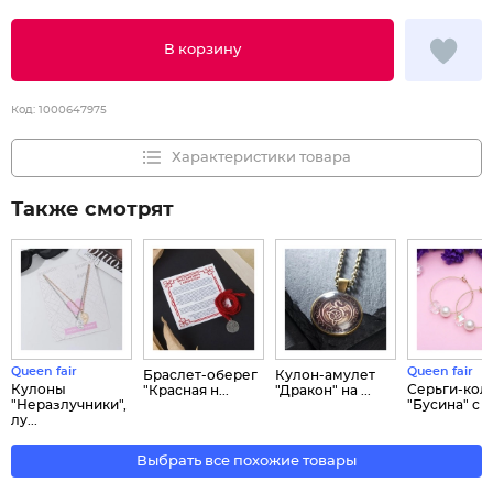
В корзину
Код:
1000647975
Характеристики товара
Также смотрят
Queen fair
Queen fair
Браслет-оберег
Кулон-амулет
Кулоны
Серьги-кол
"Красная н...
"Дракон" на ...
"Неразлучники",
"Бусина" с ...
лу...
Выбрать все похожие товары