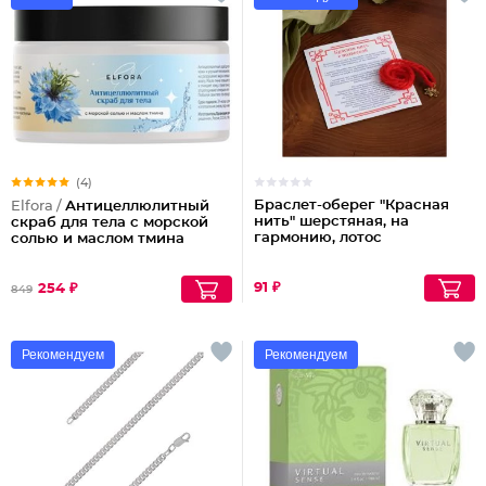
(4)
Браслет-оберег "Красная
Elfora /
Антицеллюлитный
нить" шерстяная, на
скраб для тела с морской
гармонию, лотос
солью и маслом тмина
91 ₽
254 ₽
849
Рекомендуем
Рекомендуем