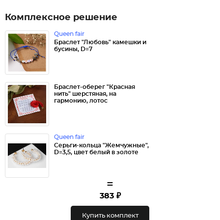
Комплексное решение
Queen fair
Браслет "Любовь" камешки и
бусины, D=7
Браслет-оберег "Красная
нить" шерстяная, на
гармонию, лотос
Queen fair
Серьги-кольца "Жемчужные",
D=3,5, цвет белый в золоте
=
383 ₽
Купить комплект