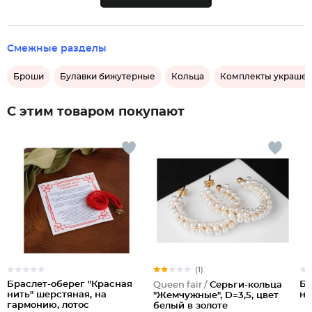
Смежные разделы
Броши
Булавки бижутерные
Кольца
Комплекты украше
С этим товаром покупают
(1)
Браслет-оберег "Красная
Бл
Queen fair /
Серьги-кольца
нить" шерстяная, на
на
"Жемчужные", D=3,5, цвет
гармонию, лотос
белый в золоте