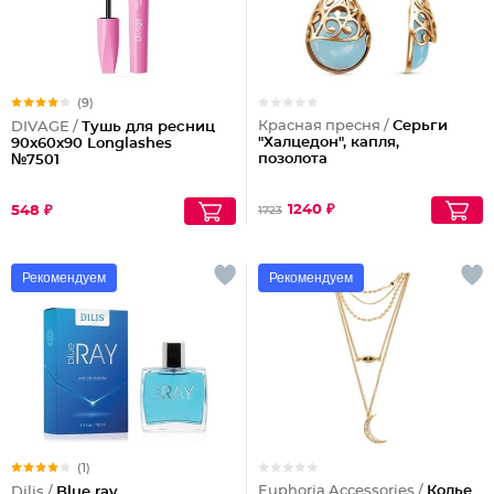
(9)
Красная пресня /
Серьги
DIVAGE /
Тушь для ресниц
"Халцедон", капля,
90x60x90 Longlashes
позолота
№7501
1240 ₽
548 ₽
1723
Рекомендуем
Рекомендуем
(1)
Euphoria Accessories /
Колье
Dilis /
Blue ray