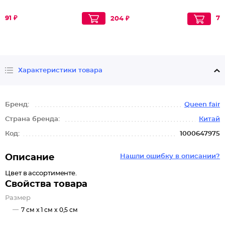
91 ₽
78
204 ₽
Характеристики товара
Бренд:
Queen fair
Страна бренда:
Китай
Код:
1000647975
Описание
Нашли ошибку в описании?
Цвет в ассортименте.
Свойства товара
Размер
7 см x 1 см x 0,5 см