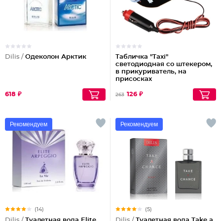
Dilis /
Одеколон Арктик
Табличка "Taxi"
светодиодная со штекером,
в прикуриватель, на
присосках
618 ₽
126 ₽
263
Рекомендуем
Рекомендуем
(14)
(5)
Dilis /
Туалетная вода Elite
Dilis /
Туалетная вода Take a