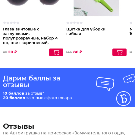
Глаза винтовые с
Щётка для уборки
Мо
заглушками,
гибкая
10
полупрозрачные, набор 4
шт, цвет коричневый,
размер 1шт: 1,2×1,2 см
20 ₽
86 ₽
67
180
167
Дарим баллы за
отзывы
10 баллов
за отзыв*
20 баллов
за отзыв с фото товара
Отзывы
на Автоигрушка на присосках «Замучательного года»,