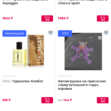
Arpeggio
chance sport
1642 ₽
1380 ₽
Рекомендуем
-52%
Dilis /
Одеколон Комбат
Автоигрушка на присосках
«Замучательного года»,
коровка
616 ₽
144 ₽
301