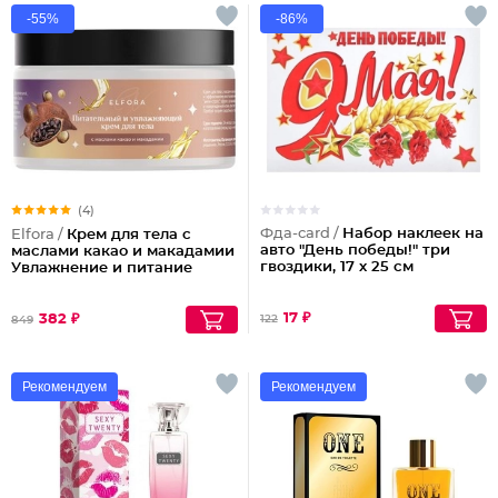
-55%
-86%
(4)
Фда-card /
Набор наклеек на
Elfora /
Крем для тела с
авто "День победы!" три
маслами какао и макадамии
гвоздики, 17 х 25 см
Увлажнение и питание
17 ₽
382 ₽
122
849
Рекомендуем
Рекомендуем