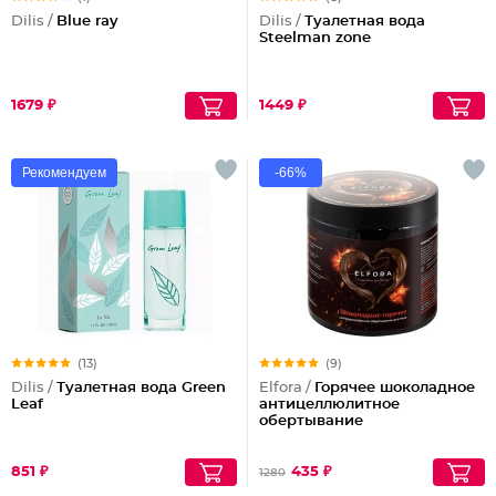
Dilis /
Blue ray
Dilis /
Туалетная вода
Steelman zone
1679 ₽
1449 ₽
Рекомендуем
-66%
(13)
(9)
Dilis /
Туалетная вода Green
Elfora /
Горячее шоколадное
Leaf
антицеллюлитное
обертывание
851 ₽
435 ₽
1280