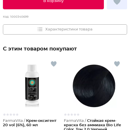
В корзину
Код:
1000340699
Характеристики товара
С этим товаром покупают
FarmaVita /
Крем-оксигент
FarmaVita /
Стойкая крем-
20 vol (6%), 60 мл
краска без аммиака Bio Life
Color, Тон 2.0 Черный