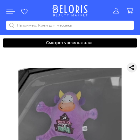
Распродажа
Акции
Новинки
Хит продаж
Все бренды
0-9
A
B
C
D
E
F
G
H
I
J
K
L
M
N
O
P
Q
R
S
T
U
V
W
Y
Z
А
Б
В
Д
З
И
М
О
К
Л
Н
П
Р
С
Т
У
Ф
Ч
Смотреть весь каталог: