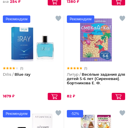
254 ₽
1380 ₽
849
Рекомендуем
Рекомендуем
(1)
(1)
Dilis /
Blue ray
Литур /
Весёлые задания для
детей 5-6 лет (Сиреневая).
бортникова Е. Ф.
1679 ₽
82 ₽
Рекомендуем
-52%