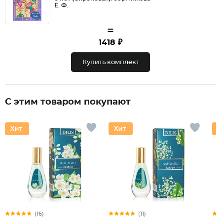
Е. Ф.
=
1418 ₽
Купить комплект
С этим товаром покупают
(16)
(11)