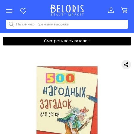
Распродажа
Акции
Новинки
Хит продаж
Все бренды
0-9
A
B
C
D
E
F
G
H
I
J
K
L
M
N
O
P
Q
R
S
T
U
V
W
Y
Z
А
Б
В
Д
З
И
М
О
К
Л
Н
П
Р
С
Т
У
Ф
Ч
Смотреть весь каталог: