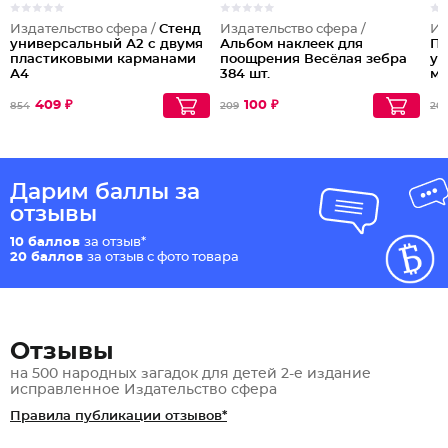
Издательство сфера /
Стенд
Издательство сфера /
Из
универсальный А2 с двумя
Альбом наклеек для
По
пластиковыми карманами
поощрения Весёлая зебра
уп
А4
384 шт.
ме
409 ₽
100 ₽
854
209
20
Дарим баллы за
отзывы
10 баллов
за отзыв*
20 баллов
за отзыв с фото товара
Отзывы
на 500 народных загадок для детей 2-е издание
исправленное Издательство сфера
Правила публикации отзывов*