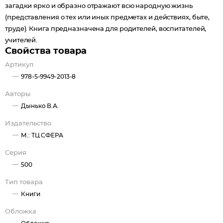
загадки ярко и образно отражают всю народную жизнь
(представления о тех или иных предметах и действиях, быте,
труде). Книга предназначена для родителей, воспитателей,
учителей.
Свойства товара
Артикул
978-5-9949-2013-8
Авторы
Дынько В.А.
Издательство
М.: ТЦ СФЕРА
Серия
500
Тип товара
Книги
Обложка