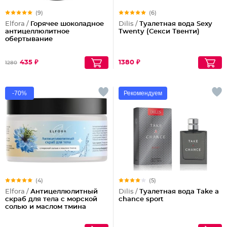
(9)
(6)
Elfora /
Горячее шоколадное
Dilis /
Туалетная вода Sexy
антицеллюлитное
Twenty (Секси Твенти)
обертывание
435 ₽
1380 ₽
1280
-70%
Рекомендуем
(4)
(5)
Elfora /
Антицеллюлитный
Dilis /
Туалетная вода Take a
скраб для тела с морской
chance sport
солью и маслом тмина