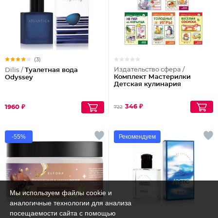
(3)
Издательство сфера /
Dilis /
Туалетная вода
Комплект Мастерилки
Odyssey
Детская кулинария
346 ₽
1960 ₽
722
-55%
Рекомендуем
Мы используем файлы cookie и
аналогичные технологии для анализа
посещаемости сайта с помощью