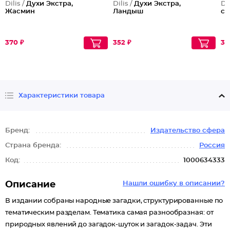
Dilis /
Духи Экстра,
Dilis /
Духи Экстра,
Dil
Жасмин
Ландыш
си
370 ₽
352 ₽
37
Характеристики товара
Бренд:
Издательство сфера
Страна бренда:
Россия
Код:
1000634333
Описание
Нашли ошибку в описании?
В издании собраны народные загадки, структурированные по
тематическим разделам. Тематика самая разнообразная: от
природных явлений до загадок-шуток и загадок-задач. Эти