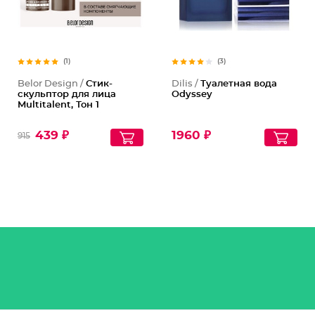
(1)
(3)
Belor Design /
Стик-
Dilis /
Туалетная вода
скульптор для лица
Odyssey
Multitalent, Тон 1
439 ₽
1960 ₽
915