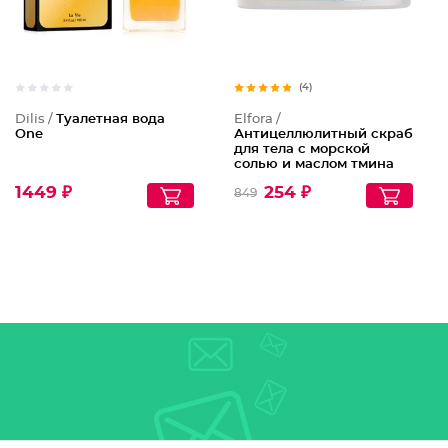
(4)
Dilis /
Туалетная вода
Elfora /
One
Антицеллюлитный скраб
для тела с морской
солью и маслом тмина
1449 ₽
254 ₽
849