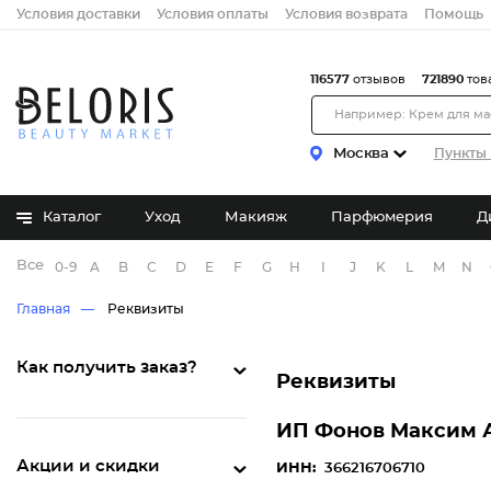
Условия доставки
Условия оплаты
Условия возврата
Помощь
116577
отзывов
721890
тов
Москва
Пункты 
Каталог
Уход
Макияж
Парфюмерия
Д
Все бренды
0-9
A
B
C
D
E
F
G
H
I
J
K
L
M
N
Главная
Реквизиты
Как получить заказ?
Реквизиты
ИП Фонов Максим 
Акции и скидки
ИНН:
366216706710