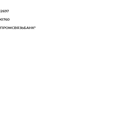
12697
00760
 "ПРОМСВЯЗЬБАНК"