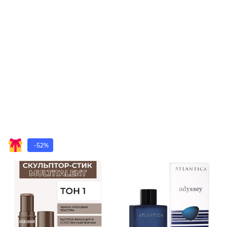
-52%
Стик-ск