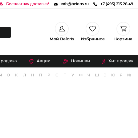
Бесплатная доставка*
info@beloris.ru
+7 (495) 215 28 49
Мой Beloris
Избранное
Корзина
продажа
Акции
Новинки
Хит продаж
М
О
К
Л
Н
П
Р
С
Т
У
Ф
Ч
Ш
Э
Ю
Я
№