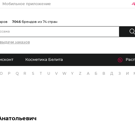
Мобильное приложение
аров
7046
брендов из 74 стран
выдачи заказов
исконт
Косметика Белита
Рас
O
P
Q
R
S
T
U
V
W
Y
Z
А
Б
В
Д
З
И
Анатольевич