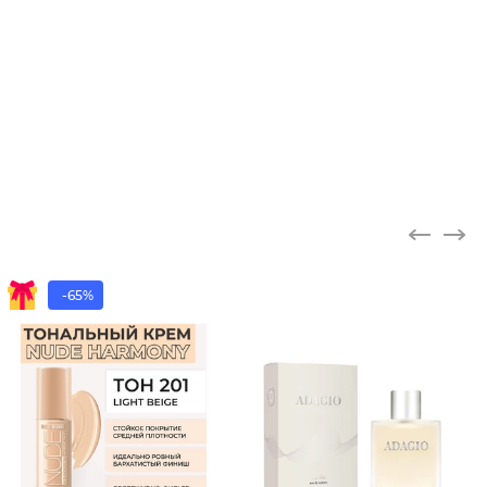
-65%
Крем дл