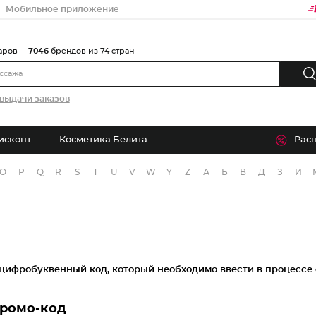
Мобильное приложение
аров
7046
брендов из 74 стран
выдачи заказов
исконт
Косметика Белита
Рас
O
P
Q
R
S
T
U
V
W
Y
Z
А
Б
В
Д
З
И
 цифробуквенный код, который необходимо ввести в процессе
промо-код