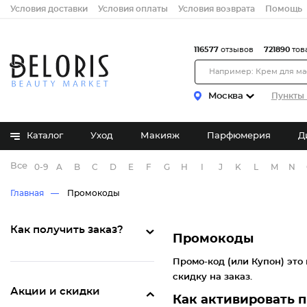
Условия доставки
Условия оплаты
Условия возврата
Помощь
116577
отзывов
721890
тов
Москва
Пункты 
Каталог
Уход
Макияж
Парфюмерия
Д
Все бренды
0-9
A
B
C
D
E
F
G
H
I
J
K
L
M
N
Главная
Промокоды
Как получить заказ?
Промокоды
Промо-код (или Купон) это
скидку на заказ.
Акции и скидки
Как активировать 