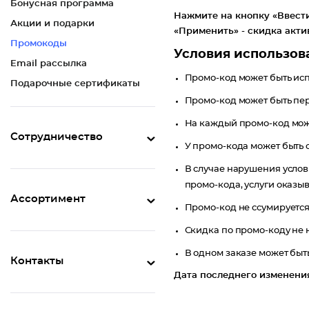
Бонусная программа
Нажмите на кнопку «Ввести
Акции и подарки
«Применить» - скидка акти
Промокоды
Условия использов
Email рассылка
Промо-код может быть исп
Подарочные сертификаты
Промо-код может быть пер
На каждый промо-код мож
Сотрудничество
У промо-кода может быть 
В случае нарушения услов
промо-кода, услуги оказыв
Ассортимент
Промо-код не ссумируется
Скидка по промо-коду не н
В одном заказе может быт
Контакты
Дата последнего изменения 