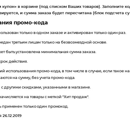
 купон» в корзине (под списком Ваших товаров). Заполните к
вируется, и сумма заказа будет пересчитана (блок подсчета с
ания промо-кода
ользован только в одном заказе и активирован только один раз.
едан третьим лицам только на безвозмездной основе.
ет быть установлена минимальная сумма заказа.
срок действия.
ий использования промо-кода, в том числе в случае, если такое 
аются на сумму, без учета промо-кода.
 с другими скидками, указанными в магазине.
ачисляется на товары с меткой "Хит продаж".
ь применен только один промокод.
26.12.2019