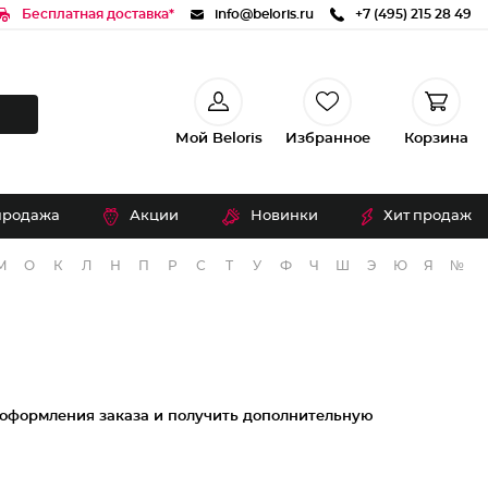
Бесплатная доставка*
info@beloris.ru
+7 (495) 215 28 49
Мой Beloris
Избранное
Корзина
продажа
Акции
Новинки
Хит продаж
М
О
К
Л
Н
П
Р
С
Т
У
Ф
Ч
Ш
Э
Ю
Я
№
 оформления заказа и получить дополнительную