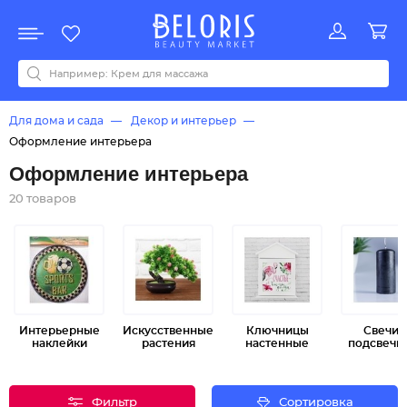
Распродажа
Акции
Новинки
Хит продаж
Все бренды
0-9
A
B
C
D
E
F
G
H
I
J
K
L
M
N
O
P
Q
R
S
T
U
V
W
Y
Z
А
Б
В
Д
З
И
М
О
К
Л
Н
П
Р
С
Т
У
Ф
Ч
Для дома и сада
Декор и интерьер
Оформление интерьера
Оформление интерьера
20 товаров
Интерьерные
Искусственные
Ключницы
Свечи 
наклейки
растения
настенные
подсвечн
Фильтр
Сортировка