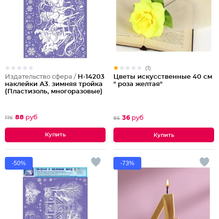
(1)
Издательство сфера /
Н-14203
Цветы искусственные 40 см
наклейки А3. зимняя тройка
" роза желтая"
(Пластизоль, многоразовые)
88
руб
36
руб
176
86
-50%
-73%