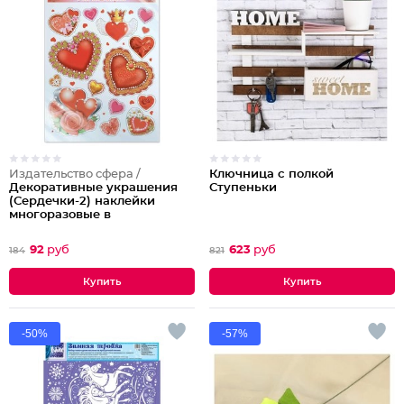
Издательство сфера /
Ключница с полкой
Декоративные украшения
Ступеньки
(Сердечки-2) наклейки
многоразовые в
индивидуальном пакете с
европодвесом
92
руб
623
руб
184
821
-50%
-57%