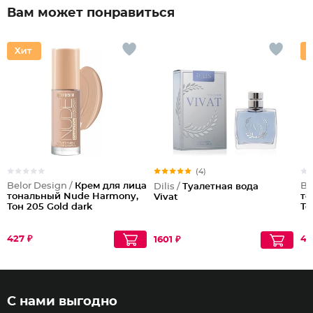
Вам может понравиться
(4)
Belor Design /
Крем для лица
Be
Dilis /
Туалетная вода
тональный Nude Harmony,
то
Vivat
Тон 205 Gold dark
То
427 ₽
43
1601 ₽
С нами выгодно