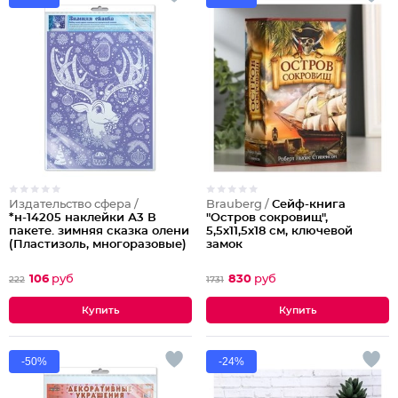
Издательство сфера /
Brauberg /
Сейф-книга
*н-14205 наклейки А3 В
"Остров сокровищ",
пакете. зимняя сказка олени
5,5х11,5х18 см, ключевой
(Пластизоль, многоразовые)
замок
106
руб
830
руб
222
1731
-50%
-24%