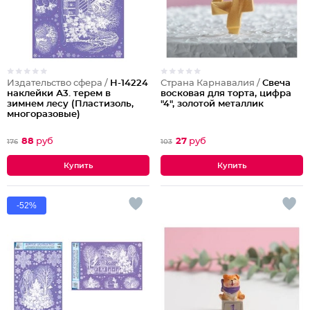
Издательство сфера /
Н-14224
Страна Карнавалия /
Свеча
наклейки А3. терем в
восковая для торта, цифра
зимнем лесу (Пластизоль,
"4", золотой металлик
многоразовые)
88
руб
27
руб
176
103
-52%