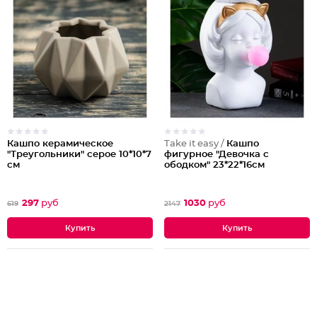
Кашпо керамическое
Take it easy /
Кашпо
"Треугольники" серое 10*10*7
фигурное "Девочка с
см
ободком" 23*22*16см
297
руб
1030
руб
619
2147