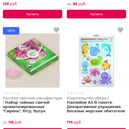
индивидуальной упаковке с
135
руб
92
руб
193
европодвесом и клеевым
клапаном)
-45%
Русская свечная мануфактура
Издательство сфера /
/
Набор чайных свечей
Наклейки А3 В пакете.
ароматизированных
Декоративные украшения.
"Сирень", 10гр, 9штук
Веселые морские обитатели
в инд. упаковке с
европодвесом и клеевым
116
руб
175
руб
211
клапаном)