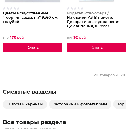
Цветы искусственные
Издательство сфера /
"Георгин садовый" 9х60 см,
Наклейки А3 В пакете.
голубой
Декоративные украшения.
До свидания, школа!
176
руб
92
руб
340
184
20
товаров из
20
Смежные разделы
Шторы и карнизы
Фоторамки и фотоальбомы
Горшк
Все товары раздела