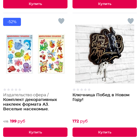
-52%
Издательство сфера /
Ключница Побед в Новом
Комплект декоративных
Году!
наклеек формата А3.
Веселые насекомые.
Веселые морские обитатели
199
руб
172
руб
415