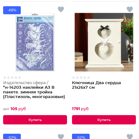
-49%
Издательство сфера /
Ключница Два сердца
*н-14203 наклейки А3 В
21х26х7 см
пакете. зимняя тройка
(Пластизоль, многоразовые)
105
руб
1791
руб
207
-52%
-52%