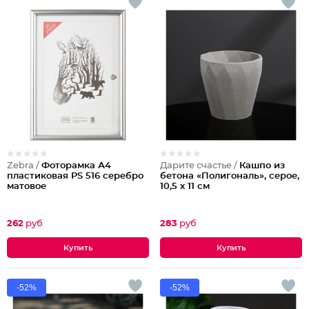
Zebra /
Фоторамка А4
Дарите счастье /
Кашпо из
пластиковая PS 516 серебро
бетона «Полигональ», серое,
матовое
10,5 х 11 см
262
руб
283
руб
-52%
-52%