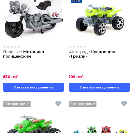
Полесье /
Мотоцикл
Автоград /
Квадроцикл
полицейский
«Гризли»
630
руб
109
руб
Узнать о поступлении
Узнать о поступлении
Уже раскупили
Уже раскупили