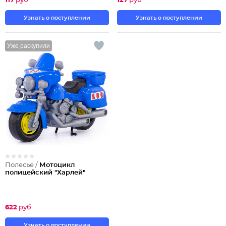
117
руб
127
руб
Узнать о поступлении
Узнать о поступлении
Уже раскупили
Полесье /
Мотоцикл
полицейский "Харлей"
622
руб
Узнать о поступлении