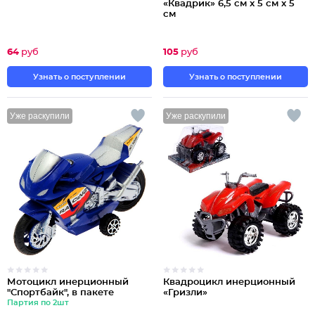
«Квадрик» 6,5 см x 5 см x 5
см
64
руб
105
руб
Узнать о поступлении
Узнать о поступлении
Уже раскупили
Уже раскупили
Мотоцикл инерционный
Квадроцикл инерционный
"Спортбайк", в пакете
«Гризли»
Партия по 2шт