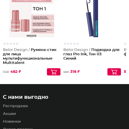
Belor Design /
Румяна-стик
Belor Design /
Подводка для
Be
для лица
глаз Pro Ink, Тон 03
фи
мультифункциональные
Синий
Multitalent
462 ₽
316 ₽
57
1128
689
С нами выгодно
Распродажа
Акции
Новинки