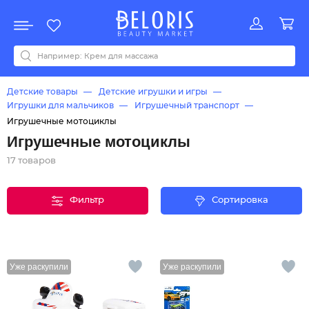
Распродажа
Акции
Новинки
Хит продаж
Все бренды
0-9
A
B
C
D
E
F
G
H
I
J
K
L
M
N
O
P
Q
R
S
T
U
V
W
Y
Z
А
Б
В
Д
З
И
М
О
К
Л
Н
П
Р
С
Т
У
Ф
Ч
Детские товары
Детские игрушки и игры
Игрушки для мальчиков
Игрушечный транспорт
Игрушечные мотоциклы
Игрушечные мотоциклы
17 товаров
Фильтр
Сортировка
Уже раскупили
Уже раскупили