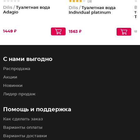
(3)
Dilis /
Туалетная вода
Be
Dilis /
Туалетная вода
Adagio
то
Individual platinum
То
1449 ₽
1563 ₽
138
С нами выгодно
Распродажа
Акции
Новинки
Лидер продаж
Помощь и поддержка
Как сделать заказ
Варианты оплаты
Варианты доставки