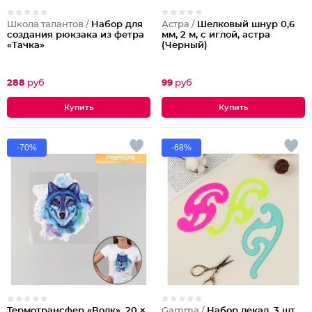
Школа талантов /
Набор для
Астра /
Шелковый шнур 0,6
создания рюкзака из фетра
мм, 2 м, с иглой, астра
«Тачка»
(Черный)
288
руб
99
руб
-70%
-68%
Термотрансфер «Волк», 20 ×
Gamma /
Набор лекал, 3 шт