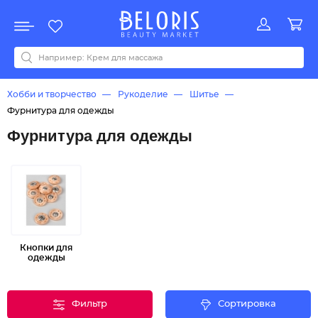
Распродажа
Акции
Новинки
Хит продаж
Все бренды
0-9
A
B
C
D
E
F
G
H
I
J
K
L
M
N
O
P
Q
R
S
T
U
V
W
Y
Z
А
Б
В
Д
З
И
М
О
К
Л
Н
П
Р
С
Т
У
Ф
Ч
Хобби и творчество
Рукоделие
Шитье
Фурнитура для одежды
Фурнитура для одежды
Кнопки для
одежды
Фильтр
Сортировка