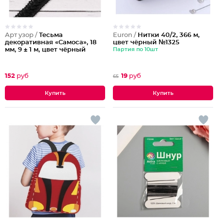
Арт узор /
Тесьма
Euron /
Нитки 40/2, 366 м,
декоративная «Самоса», 18
цвет чёрный №1325
мм, 9 ± 1 м, цвет чёрный
Партия по 10шт
152
руб
19
руб
65