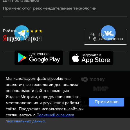
Для поставщиков
Применяются рекомендательные технологии
Рейтинг
Пункты
самовывоза
Мы используем файлы cookie и
аналогичные технологии для анализа
посещаемости сайта с помощью
Яндекс.Метрики, определения вашего
Ⓒ Интернет-магазин
Принимаю
местоположения и улучшения работы
Белорис 2012 - 2026 Все
сайта. Продолжая использовать сайт, вы
права защищены
соглашаетесь с
Политикой обработки
.
персональных данных