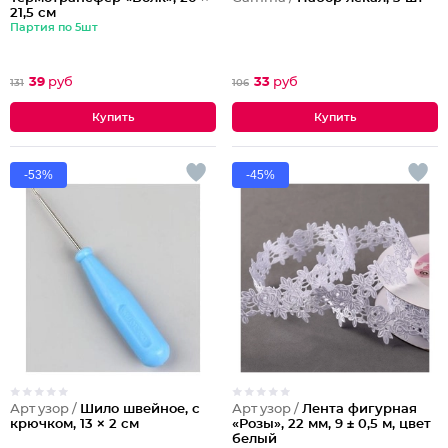
21,5 см
Партия по 5шт
39
руб
33
руб
131
106
-53%
-45%
Арт узор /
Шило швейное, с
Арт узор /
Лента фигурная
крючком, 13 × 2 см
«Розы», 22 мм, 9 ± 0,5 м, цвет
белый