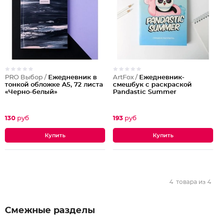
PRO Выбор /
Ежедневник в
ArtFox /
Ежедневник-
тонкой обложке А5, 72 листа
смешбук с раскраской
«Черно-белый»
Pandastic Summer
130
руб
193
руб
4
товара из
4
Смежные разделы