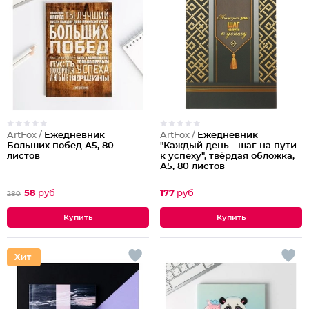
ArtFox /
Ежедневник
ArtFox /
Ежедневник
Больших побед А5, 80
"Каждый день - шаг на пути
листов
к успеху", твёрдая обложка,
А5, 80 листов
58
руб
177
руб
280