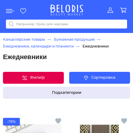
Распродажа
Акции
Новинки
Хит продаж
Все бренды
0-9
A
B
C
D
E
F
G
H
I
J
K
L
M
N
O
P
Q
R
S
T
U
V
W
Y
Z
А
Б
В
Д
З
И
М
О
К
Л
Н
П
Р
С
Т
У
Ф
Ч
Канцелярские товары
Бумажная продукция
Ежедневники, календари и планинги
Ежедневники
Ежедневники
Фильтр
Сортировка
Подкатегории
-79%