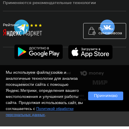
Применяются рекомендательные технологии
Рейтинг
Пункты
самовывоза
Мы используем файлы cookie и
аналогичные технологии для анализа
посещаемости сайта с помощью
Яндекс.Метрики, определения вашего
Ⓒ Интернет-магазин
Принимаю
местоположения и улучшения работы
Белорис 2012 - 2026 Все
сайта. Продолжая использовать сайт, вы
права защищены
соглашаетесь с
Политикой обработки
.
персональных данных