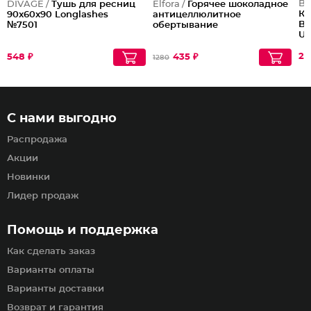
Bl
DIVAGE /
Тушь для ресниц
Elfora /
Горячее шоколадное
Ко
90x60x90 Longlashes
антицеллюлитное
Bl
№7501
обертывание
Us
мл
24
548 ₽
435 ₽
1280
С нами выгодно
Распродажа
Акции
Новинки
Лидер продаж
Помощь и поддержка
Как сделать заказ
Варианты оплаты
Варианты доставки
Возврат и гарантия