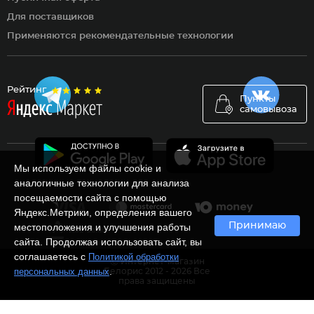
Для поставщиков
Применяются рекомендательные технологии
Рейтинг
Пункты
самовывоза
Мы используем файлы cookie и
аналогичные технологии для анализа
посещаемости сайта с помощью
Яндекс.Метрики, определения вашего
Принимаю
местоположения и улучшения работы
сайта. Продолжая использовать сайт, вы
соглашаетесь с
Политикой обработки
Ⓒ Интернет-магазин
.
персональных данных
Белорис 2012 - 2026 Все
права защищены