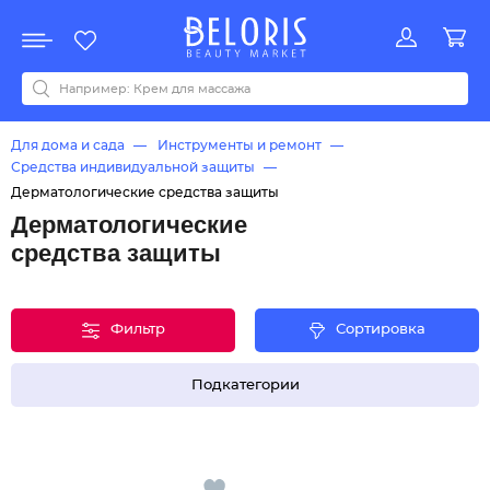
Распродажа
Акции
Новинки
Хит продаж
Все бренды
0-9
A
B
C
D
E
F
G
H
I
J
K
L
M
N
O
P
Q
R
S
T
U
V
W
Y
Z
А
Б
В
Д
З
И
М
О
К
Л
Н
П
Р
С
Т
У
Ф
Ч
Для дома и сада
Инструменты и ремонт
Средства индивидуальной защиты
Дерматологические средства защиты
Дерматологические
средства защиты
Фильтр
Сортировка
Подкатегории