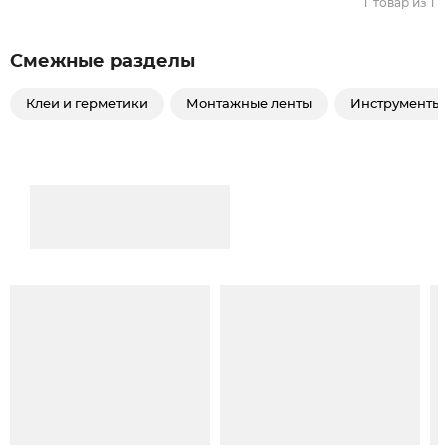
1
товар из
1
Смежные разделы
Клеи и герметики
Монтажные ленты
Инструменты д