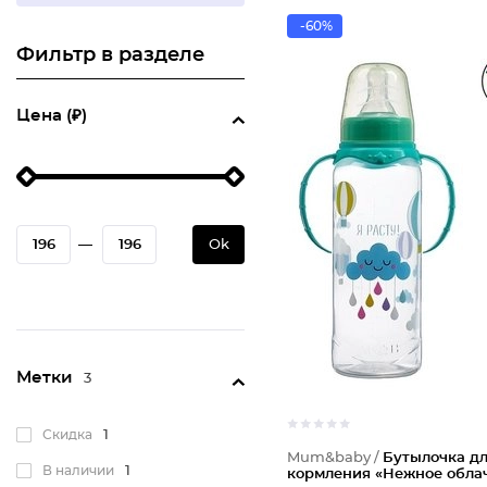
-60%
Фильтр в разделе
Цена (₽)
—
Ok
Метки
3
Скидка
1
Mum&baby /
Бутылочка д
В наличии
1
кормления «Нежное обла