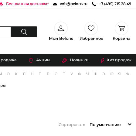
Бесплатная доставка*
info@beloris.ru
+7 (495) 215 28 49
Мой Beloris
Избранное
Корзина
продажа
Акции
Новинки
Хит продаж
М
О
К
Л
Н
П
Р
С
Т
У
Ф
Ч
Ш
Э
Ю
Я
№
ары
Сортировать
По умолчанию