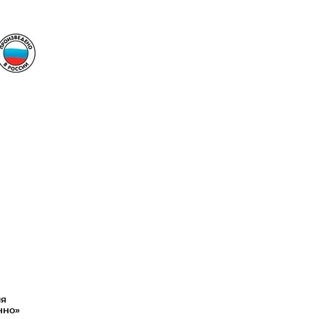
ля
чно»