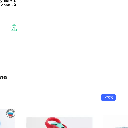
ручками,
ирюзовый
ла
-70%