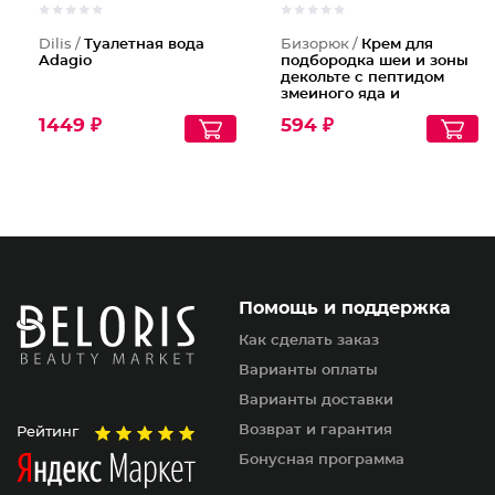
Dilis /
Туалетная вода
Бизорюк /
Крем для
Adagio
подбородка шеи и зоны
декольте с пептидом
змеиного яда и
антиоксидантами
1449 ₽
594 ₽
Помощь и поддержка
Как сделать заказ
Варианты оплаты
Варианты доставки
Возврат и гарантия
Рейтинг
Бонусная программа