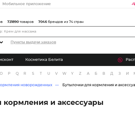
Мобильное приложение
ов
721890
товаров
7046
брендов из 74 стран
Пункты выдачи заказов
исконт
Косметика Белита
Рас
O
P
Q
R
S
T
U
V
W
Y
Z
А
Б
В
Д
З
И
 кормления новорожденных
Бутылочки для кормления и аксессу
 кормления и аксессуары