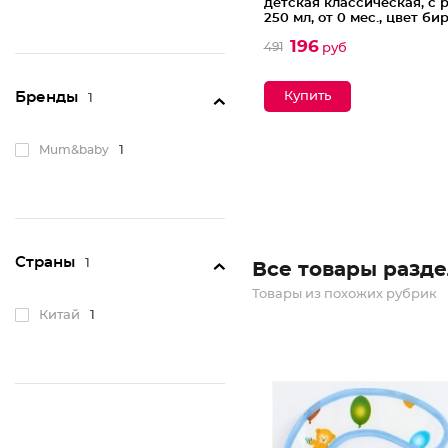
детская классическая, с 
250 мл, от 0 мес., цвет б
196
491
руб
Бренды
1
Mum&baby
1
Страны
1
Все товары разде
Товары из похожих рубрик
Китай
1