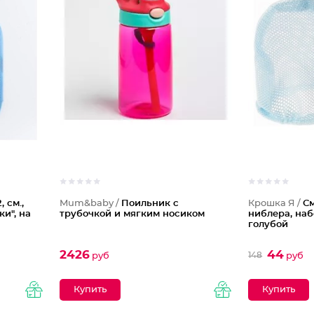
 см.,
Mum&baby /
Поильник с
Крошка Я /
С
ки", на
трубочкой и мягким носиком
ниблера, набо
голубой
2426
44
148
руб
руб