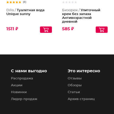
(8)
Dilis /
Туалетная вода
Бизорюк /
Улиточный
Unique sunny
крем без запаха
Антивозрастной
дневной
1511 ₽
585 ₽
С нами выгодно
Это интересно
Распродажа
Отзывы
Акции
Обзоры
Новинки
Статьи
Лидер продаж
Архив страниц