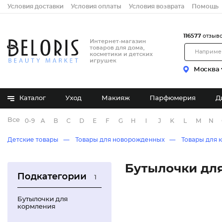
Условия доставки
Условия оплаты
Условия возврата
Помощь
116577
отзыв
Интернет-магазин
товаров для дома,
косметики и детских
игрушек
Москва
Каталог
Уход
Макияж
Парфюмерия
Д
Все бренды
0-9
A
B
C
D
E
F
G
H
I
J
K
L
M
N
Детские товары
Товары для новорожденных
Товары для
Бутылочки для
Подкатегории
1
Бутылочки для
кормления