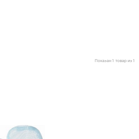
Показан
1
товар из
1