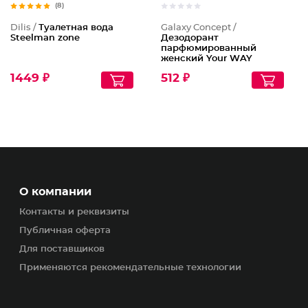
(8)
Dilis /
Туалетная вода
Galaxy Concept /
Steelman zone
Дезодорант
парфюмированный
женский Your WAY
1449 ₽
512 ₽
О компании
Контакты и реквизиты
Публичная оферта
Для поставщиков
Применяются рекомендательные технологии