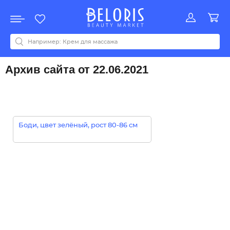
Распродажа
Акции
Новинки
Хит продаж
Все бренды
0-9
A
B
C
D
E
F
G
H
I
J
K
L
M
N
O
P
Q
R
S
T
U
V
W
Y
Z
А
Б
В
Д
З
И
М
О
К
Л
Н
П
Р
С
Т
У
Ф
Ч
Архив сайта от 22.06.2021
Боди, цвет зелёный, рост 80-86 см