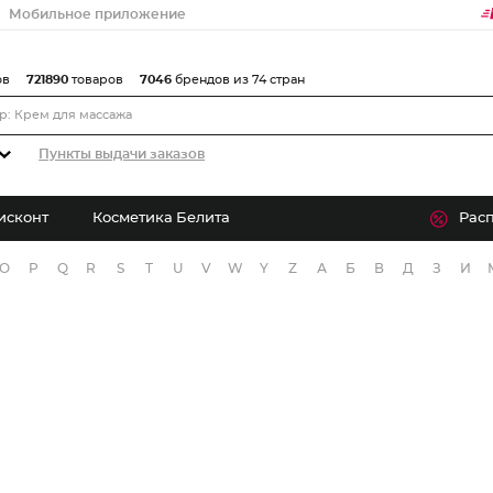
Мобильное приложение
ов
721890
товаров
7046
брендов из 74 стран
Пункты выдачи заказов
исконт
Косметика Белита
Рас
O
P
Q
R
S
T
U
V
W
Y
Z
А
Б
В
Д
З
И