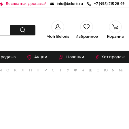
Бесплатная доставка*
info@beloris.ru
+7 (495) 215 28 49
Мой Beloris
Избранное
Корзина
продажа
Акции
Новинки
Хит продаж
М
О
К
Л
Н
П
Р
С
Т
У
Ф
Ч
Ш
Э
Ю
Я
№