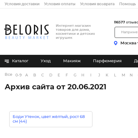
Условия доставки
Условия оплаты
Условия возврата
Помощь
116577
отзыв
Интернет-магазин
товаров для дома,
косметики и детских
игрушек
Москва
Каталог
Уход
Макияж
Парфюмерия
Д
Все бренды
0-9
A
B
C
D
E
F
G
H
I
J
K
L
M
N
Архив сайта от 20.06.2021
Боди Утенок, цвет жёлтый, рост 68
см (44)