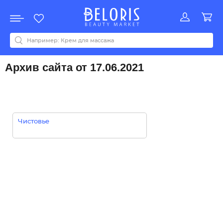
Распродажа
Акции
Новинки
Хит продаж
Все бренды
0-9
A
B
C
D
E
F
G
H
I
J
K
L
M
N
O
P
Q
R
S
T
U
V
W
Y
Z
А
Б
В
Д
З
И
М
О
К
Л
Н
П
Р
С
Т
У
Ф
Ч
Архив сайта от 17.06.2021
Чистовье