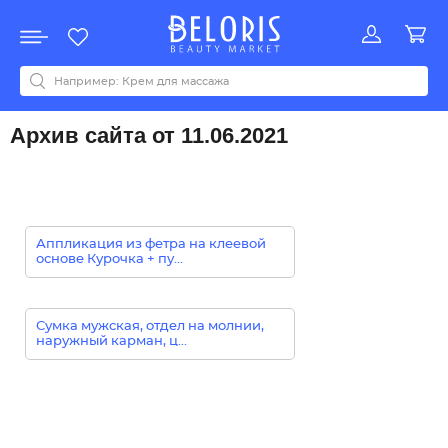
Распродажа
Акции
Новинки
Хит продаж
Все бренды
0-9
A
B
C
D
E
F
G
H
I
J
K
L
M
N
O
P
Q
R
S
T
U
V
W
Y
Z
А
Б
В
Д
З
И
М
О
К
Л
Н
П
Р
С
Т
У
Ф
Ч
Архив сайта от 11.06.2021
Аппликация из фетра на клеевой
основе Курочка + пу...
Сумка мужская, отдел на молнии,
наружный карман, ц...