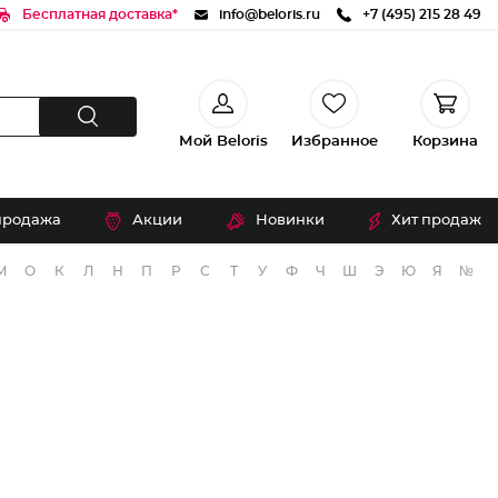
Бесплатная доставка*
info@beloris.ru
+7 (495) 215 28 49
Мой Beloris
Избранное
Корзина
продажа
Акции
Новинки
Хит продаж
М
О
К
Л
Н
П
Р
С
Т
У
Ф
Ч
Ш
Э
Ю
Я
№