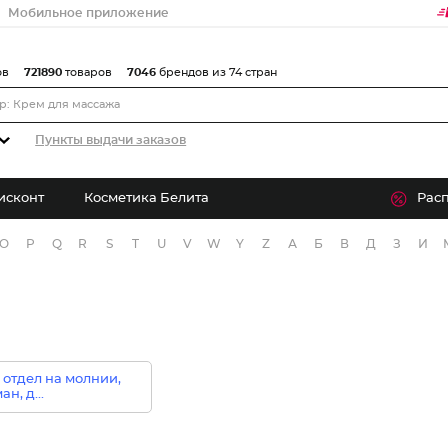
Мобильное приложение
ов
721890
товаров
7046
брендов из 74 стран
Пункты выдачи заказов
исконт
Косметика Белита
Рас
O
P
Q
R
S
T
U
V
W
Y
Z
А
Б
В
Д
З
И
 отдел на молнии,
н, д...