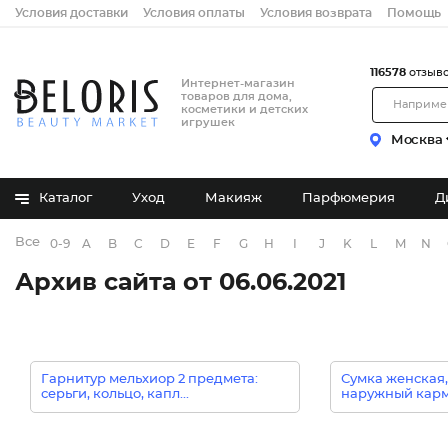
Условия доставки
Условия оплаты
Условия возврата
Помощь
116578
отзыв
Интернет-магазин
товаров для дома,
косметики и детских
игрушек
Москва
Каталог
Уход
Макияж
Парфюмерия
Д
Все бренды
0-9
A
B
C
D
E
F
G
H
I
J
K
L
M
N
Архив сайта от 06.06.2021
Гарнитур мельхиор 2 предмета:
Сумка женская,
серьги, кольцо, капл...
наружный карма