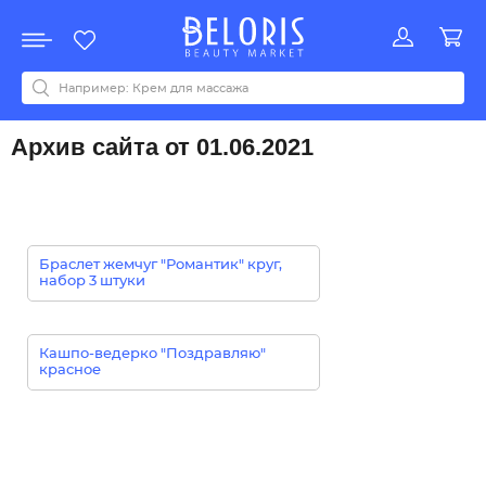
Распродажа
Акции
Новинки
Хит продаж
Все бренды
0-9
A
B
C
D
E
F
G
H
I
J
K
L
M
N
O
P
Q
R
S
T
U
V
W
Y
Z
А
Б
В
Д
З
И
М
О
К
Л
Н
П
Р
С
Т
У
Ф
Ч
Архив сайта от 01.06.2021
Браслет жемчуг "Романтик" круг,
набор 3 штуки
Кашпо-ведерко "Поздравляю"
красное