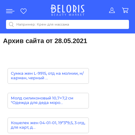
Распродажа
Акции
Новинки
Хит продаж
Все бренды
0-9
A
B
C
D
E
F
G
H
I
J
K
L
M
N
O
P
Q
R
S
T
U
V
W
Y
Z
А
Б
В
Д
З
И
М
О
К
Л
Н
П
Р
С
Т
У
Ф
Ч
Архив сайта от 28.05.2021
Сумка жен L-9915, отд на молнии, н/
карман, черный ...
Молд силиконовый 10,7×7,2 см
"Одежда для деда моро...
Кошелек жен 04-01-01, 19*3*9,5, 3 отд,
для карт, д...