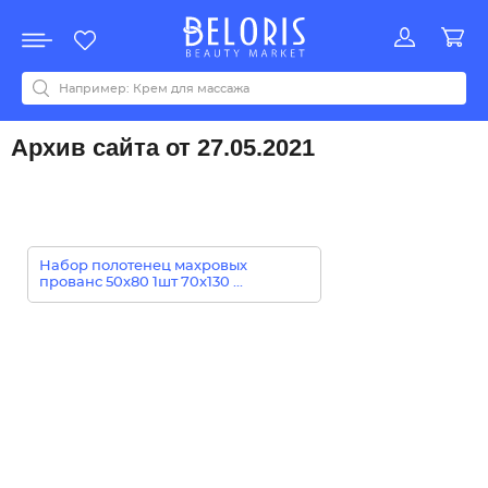
Распродажа
Акции
Новинки
Хит продаж
Все бренды
0-9
A
B
C
D
E
F
G
H
I
J
K
L
M
N
O
P
Q
R
S
T
U
V
W
Y
Z
А
Б
В
Д
З
И
М
О
К
Л
Н
П
Р
С
Т
У
Ф
Ч
Архив сайта от 27.05.2021
Набор полотенец махровых
прованс 50х80 1шт 70х130 ...