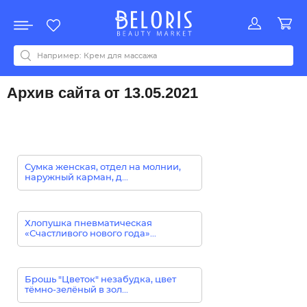
Распродажа
Акции
Новинки
Хит продаж
Все бренды
0-9
A
B
C
D
E
F
G
H
I
J
K
L
M
N
O
P
Q
R
S
T
U
V
W
Y
Z
А
Б
В
Д
З
И
М
О
К
Л
Н
П
Р
С
Т
У
Ф
Ч
Архив сайта от 13.05.2021
Сумка женская, отдел на молнии,
наружный карман, д...
Хлопушка пневматическая
«Счастливого нового года»...
Брошь "Цветок" незабудка, цвет
тёмно-зелёный в зол...