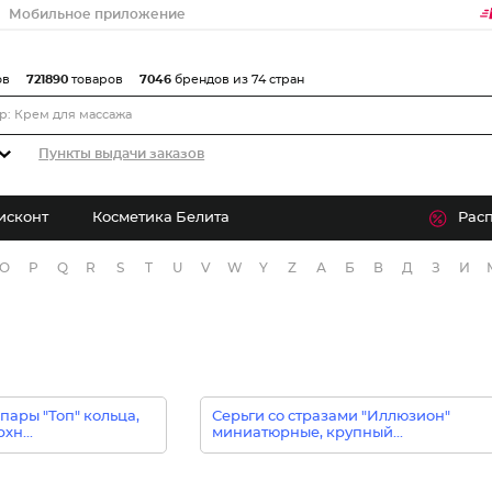
Мобильное приложение
ов
721890
товаров
7046
брендов из 74 стран
Пункты выдачи заказов
исконт
Косметика Белита
Рас
O
P
Q
R
S
T
U
V
W
Y
Z
А
Б
В
Д
З
И
пары "Топ" кольца,
Серьги со стразами "Иллюзион"
хн...
миниатюрные, крупный...