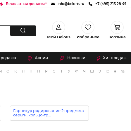
Бесплатная доставка*
info@beloris.ru
+7 (495) 215 28 49
Мой Beloris
Избранное
Корзина
продажа
Акции
Новинки
Хит продаж
М
О
К
Л
Н
П
Р
С
Т
У
Ф
Ч
Ш
Э
Ю
Я
№
Гарнитур родирование 2 предмета:
серьги, кольцо-тр...