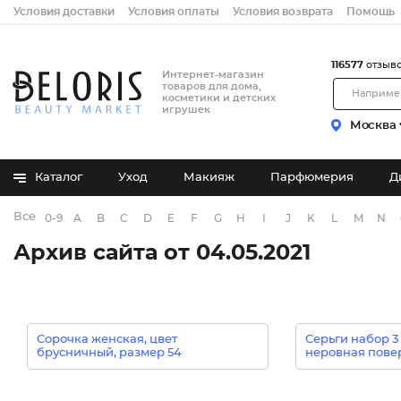
Условия доставки
Условия оплаты
Условия возврата
Помощь
116577
отзыв
Интернет-магазин
товаров для дома,
косметики и детских
игрушек
Москва
Каталог
Уход
Макияж
Парфюмерия
Д
Все бренды
0-9
A
B
C
D
E
F
G
H
I
J
K
L
M
N
Архив сайта от 04.05.2021
Сорочка женская, цвет
Серьги набор 3 
брусничный, размер 54
неровная повер