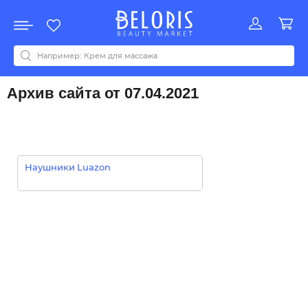
Распродажа
Акции
Новинки
Хит продаж
Все бренды
0-9
A
B
C
D
E
F
G
H
I
J
K
L
M
N
O
P
Q
R
S
T
U
V
W
Y
Z
А
Б
В
Д
З
И
М
О
К
Л
Н
П
Р
С
Т
У
Ф
Ч
Архив сайта от 07.04.2021
Наушники Luazon