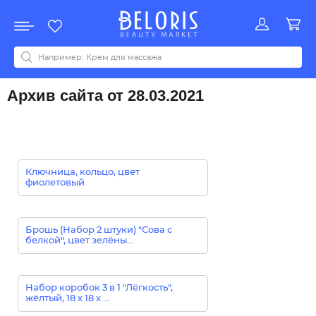
Распродажа
Акции
Новинки
Хит продаж
Все бренды
0-9
A
B
C
D
E
F
G
H
I
J
K
L
M
N
O
P
Q
R
S
T
U
V
W
Y
Z
А
Б
В
Д
З
И
М
О
К
Л
Н
П
Р
С
Т
У
Ф
Ч
Архив сайта от 28.03.2021
Ключница, кольцо, цвет
фиолетовый
Брошь (Набор 2 штуки) "Сова с
белкой", цвет зелёны...
Набор коробок 3 в 1 "Лёгкость",
жёлтый, 18 х 18 х ...