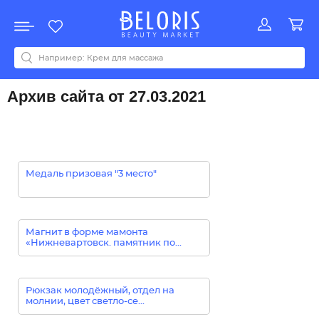
Распродажа
Акции
Новинки
Хит продаж
Все бренды
0-9
A
B
C
D
E
F
G
H
I
J
K
L
M
N
O
P
Q
R
S
T
U
V
W
Y
Z
А
Б
В
Д
З
И
М
О
К
Л
Н
П
Р
С
Т
У
Ф
Ч
Архив сайта от 27.03.2021
Медаль призовая "3 место"
Магнит в форме мамонта
«Нижневартовск. памятник по...
Рюкзак молодёжный, отдел на
молнии, цвет светло-се...