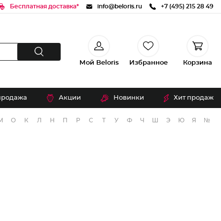
Бесплатная доставка*
info@beloris.ru
+7 (495) 215 28 49
Мой Beloris
Избранное
Корзина
продажа
Акции
Новинки
Хит продаж
М
О
К
Л
Н
П
Р
С
Т
У
Ф
Ч
Ш
Э
Ю
Я
№