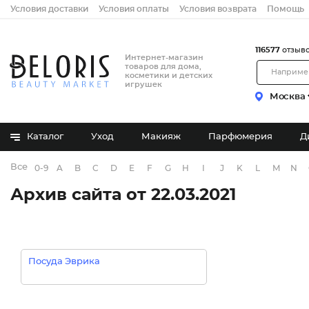
Условия доставки
Условия оплаты
Условия возврата
Помощь
116577
отзыв
Интернет-магазин
товаров для дома,
косметики и детских
игрушек
Москва
Каталог
Уход
Макияж
Парфюмерия
Д
Все бренды
0-9
A
B
C
D
E
F
G
H
I
J
K
L
M
N
Архив сайта от 22.03.2021
Посуда Эврика