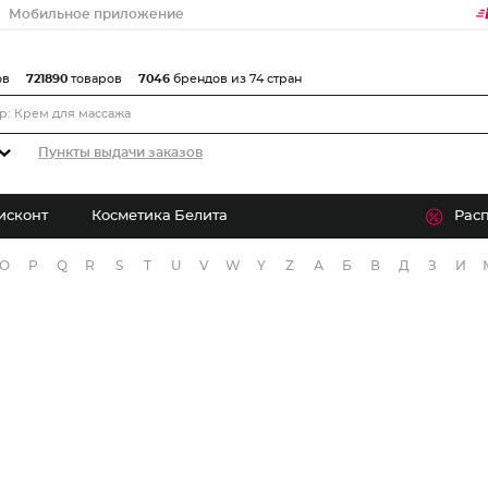
Мобильное приложение
ов
721890
товаров
7046
брендов из 74 стран
Пункты выдачи заказов
исконт
Косметика Белита
Рас
O
P
Q
R
S
T
U
V
W
Y
Z
А
Б
В
Д
З
И