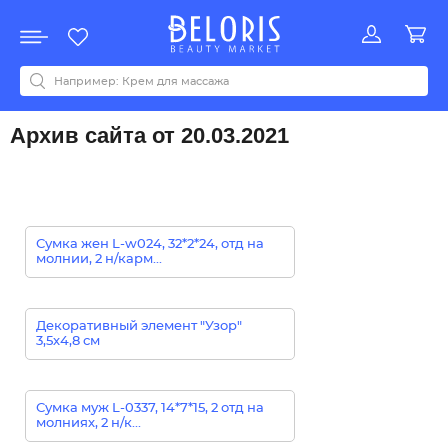
Распродажа
Акции
Новинки
Хит продаж
Все бренды
0-9
A
B
C
D
E
F
G
H
I
J
K
L
M
N
O
P
Q
R
S
T
U
V
W
Y
Z
А
Б
В
Д
З
И
М
О
К
Л
Н
П
Р
С
Т
У
Ф
Ч
Архив сайта от 20.03.2021
Сумка жен L-w024, 32*2*24, отд на
молнии, 2 н/карм...
Декоративный элемент "Узор"
3,5х4,8 см
Сумка муж L-0337, 14*7*15, 2 отд на
молниях, 2 н/к...