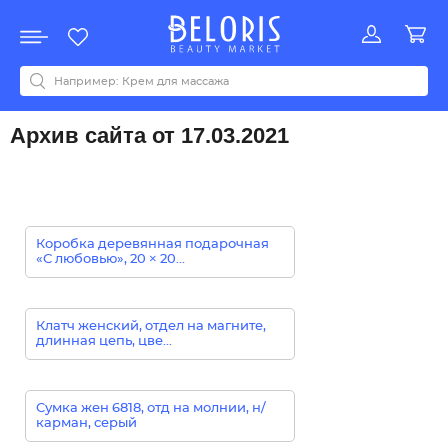
Распродажа
Акции
Новинки
Хит продаж
Все бренды
0-9
A
B
C
D
E
F
G
H
I
J
K
L
M
N
O
P
Q
R
S
T
U
V
W
Y
Z
А
Б
В
Д
З
И
М
О
К
Л
Н
П
Р
С
Т
У
Ф
Ч
Архив сайта от 17.03.2021
Коробка деревянная подарочная
«С любовью», 20 × 20...
Клатч женский, отдел на магните,
длинная цепь, цве...
Сумка жен 6818, отд на молнии, н/
карман, серый