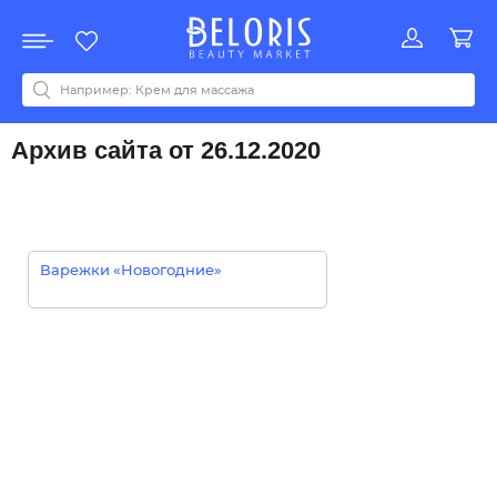
Распродажа
Акции
Новинки
Хит продаж
Все бренды
0-9
A
B
C
D
E
F
G
H
I
J
K
L
M
N
O
P
Q
R
S
T
U
V
W
Y
Z
А
Б
В
Д
З
И
М
О
К
Л
Н
П
Р
С
Т
У
Ф
Ч
Архив сайта от 26.12.2020
Варежки «Новогодние»