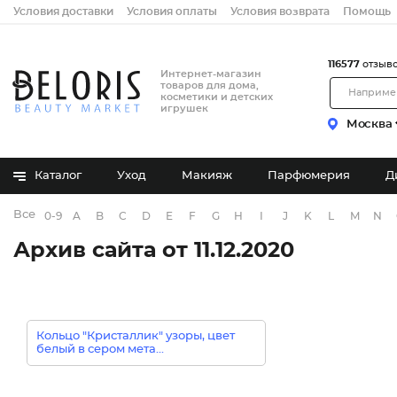
Условия доставки
Условия оплаты
Условия возврата
Помощь
116577
отзыв
Интернет-магазин
товаров для дома,
косметики и детских
игрушек
Москва
Каталог
Уход
Макияж
Парфюмерия
Д
Все бренды
0-9
A
B
C
D
E
F
G
H
I
J
K
L
M
N
Архив сайта от 11.12.2020
Кольцо "Кристаллик" узоры, цвет
белый в сером мета...