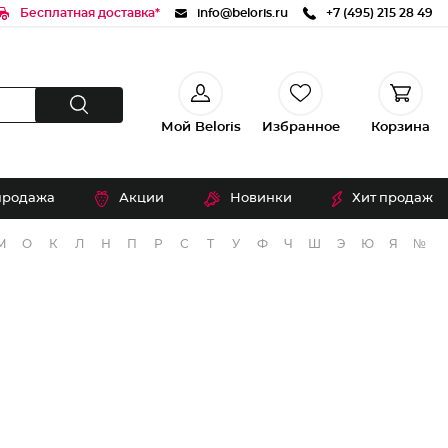
Бесплатная доставка*
info@beloris.ru
+7 (495) 215 28 49
Мой Beloris
Избранное
Корзина
продажа
Акции
Новинки
Хит продаж
М
О
К
Л
Н
П
Р
С
Т
У
Ф
Ч
Ш
Э
Ю
Я
№