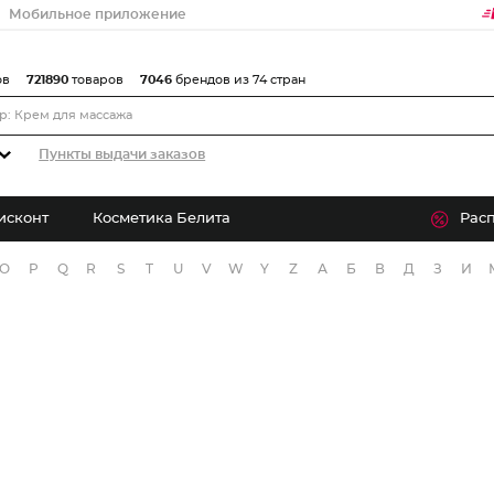
Мобильное приложение
ов
721890
товаров
7046
брендов из 74 стран
Пункты выдачи заказов
исконт
Косметика Белита
Рас
O
P
Q
R
S
T
U
V
W
Y
Z
А
Б
В
Д
З
И